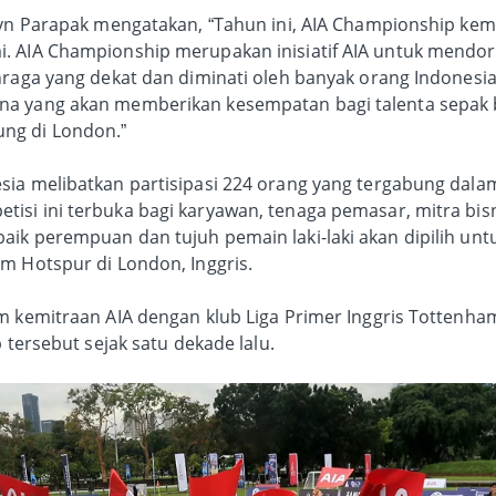
hryn Parapak mengatakan, “Tahun ini, AIA Championship kem
. AIA Championship merupakan inisiatif AIA untuk mendor
hraga yang dekat dan diminati oleh banyak orang Indonesia
a yang akan memberikan kesempatan bagi talenta sepak b
ng di London.”
sia melibatkan partisipasi 224 orang yang tergabung dalam
isi ini terbuka bagi karyawan, tenaga pemasar, mitra bisn
ik perempuan dan tujuh pemain laki-laki akan dipilih untu
m Hotspur di London, Inggris.
am kemitraan AIA dengan klub Liga Primer Inggris Tottenha
b tersebut sejak satu dekade lalu.