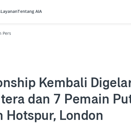
s
Layanan
Tentang AIA
n Pers
nship Kembali Digelar
tera dan 7 Pemain Put
m Hotspur, London