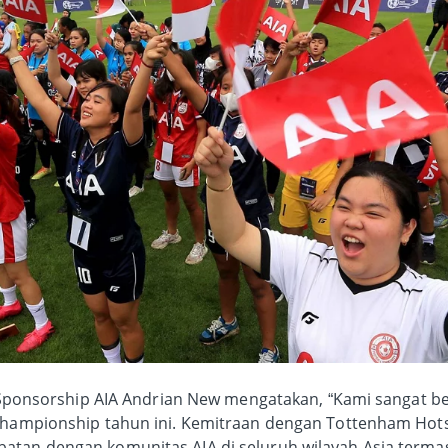
 & Sponsorship AIA Andrian New mengatakan, “Kami sangat 
 Championship tahun ini. Kemitraan dengan Tottenham Hot
atan dengan komunitas AIA di seluruh wilayah Asia terma